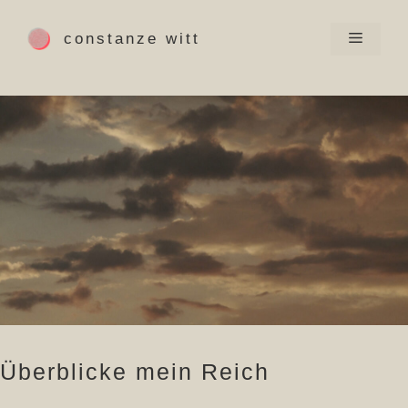
Zum
Inhalt
menü
constanze witt
springen
Überblicke mein Reich